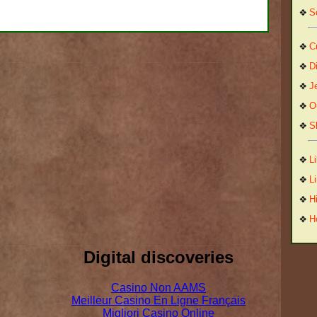
S
C
D
J
Ou
S
L
L
H
H
Digital discoveries
Casino Non AAMS
Meilleur Casino En Ligne Français
Migliori Casino Online